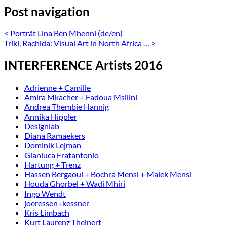
Post navigation
<
Porträt Lina Ben Mhenni (de/en)
Triki, Rachida: Visual Art in North Africa …
>
INTERFERENCE Artists 2016
Adrienne + Camille
Amira Mkacher + Fadoua Msilini
Andrea Thembie Hannig
Annika Hippler
Designlab
Diana Ramaekers
Dominik Lejman
Gianluca Fratantonio
Hartung + Trenz
Hassen Bergaoui + Bochra Mensi + Malek Mensi
Houda Ghorbel + Wadi Mhiri
Ingo Wendt
joeressen+kessner
Kris Limbach
Kurt Laurenz Theinert