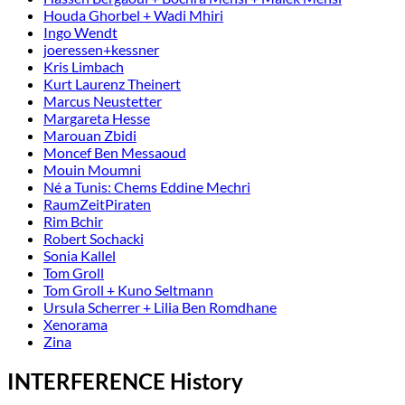
Houda Ghorbel + Wadi Mhiri
Ingo Wendt
joeressen+kessner
Kris Limbach
Kurt Laurenz Theinert
Marcus Neustetter
Margareta Hesse
Marouan Zbidi
Moncef Ben Messaoud
Mouin Moumni
Né a Tunis: Chems Eddine Mechri
RaumZeitPiraten
Rim Bchir
Robert Sochacki
Sonia Kallel
Tom Groll
Tom Groll + Kuno Seltmann
Ursula Scherrer + Lilia Ben Romdhane
Xenorama
Zina
INTERFERENCE History